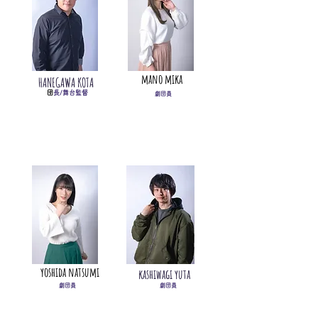
mano mika
​HANEGAWA KOTA
団
長/舞台監督
劇団員
yoshida natsumi
​kashiwagi yuta
劇団員
劇団員