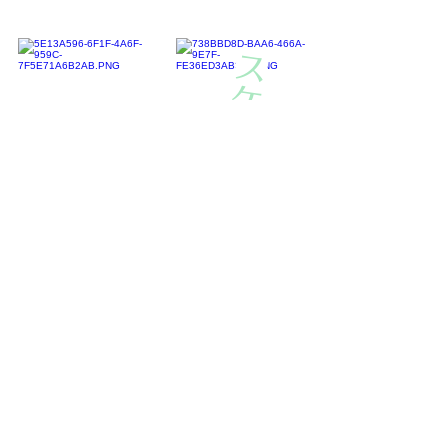
​
スケジュール
キャスト
チケット
​Twitter
​STAFF
​Instagram