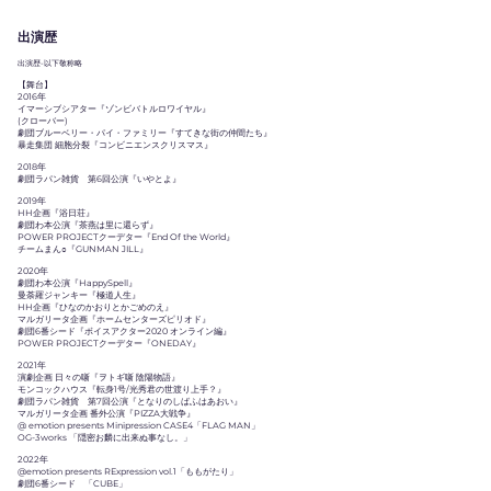
​出演歴
出演歴-以下敬称略
【舞台】
201
6年
イマーシブシアター『ゾンビバトルロワイヤル』
(クローバー)
劇団ブルーベリー・パイ・ファミリー『すてきな街の仲間たち』
暴走
集団 細胞分裂『コンビニエンスクリスマス』
2018年
劇団ラパン雑貨ゝ第6回公演『いやとよ』
2019年
HH企画
『浴日荘』
劇団わ本公演
『茶燕は里に還らず』
POWER PROJECTクーデター『End Of the World』
チームまん○『GUNMAN JILL』
2020年
劇団わ本公演『HappySpell』
曼荼羅ジャンキー『極道人生』
HH企画『ひなのかおりとかごめのえ』
マルガリータ企画『ホームセンターズピリオド』
劇団6番シード『ボイスアクター2020 オンライン編』
POWER PROJECTクーデター『ONEDAY』
2021年
演劇企画 日々の噺『ヲトギ噺 陰陽物語』
モンコックハウス『転身1号/光秀君の世渡り上
手？』
劇団ラパン雑貨ゝ第7回公演『となりのしばふはあおい』
マルガリータ企画 番外公演『PIZZA大戦争』
@ emotion presents Minipression CASE4「FLAG MAN」
OG-3works 「隠密お麟に出来ぬ事なし。」
2022年
@emotion presents RExpression vol.1「ももがたり」
劇団6番シード 「CUBE」