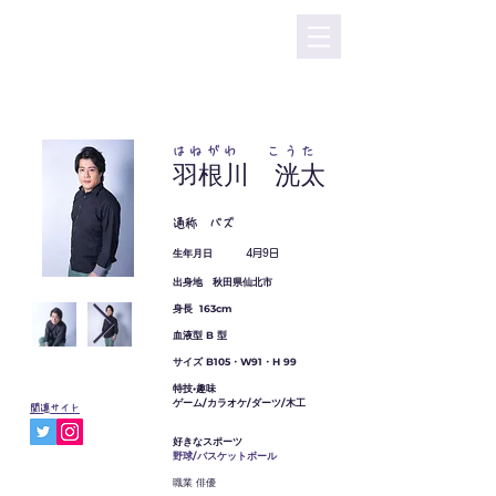
はねがわ こうた
​羽根川 洸太
通称 バズ
生年月日
4
月9日
出身地 秋田県仙北市
身長 163cm
血液型 B 型
サイズ B105・W91・H 99
特技•趣味
ゲーム/カラオケ/ダーツ/木工
​
関連サイト
好きなスポーツ
​野球/バスケットボール
職業 俳優