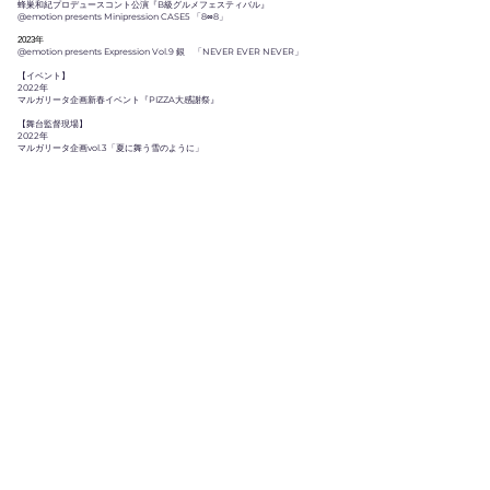
蜂巣和紀プロデュースコント公演『B級グルメフェスティバル』
@emotion presents Minipression CASE5 「8∞8」
2023年
@emotion presents Expression Vol.9 銀 「NEVER EVER NEVER
」
【イベント】
2022年
マルガリータ企画新春イベント『PIZZA大感謝祭』
【舞台監督現場】
2022年
マルガリータ企画vol.3「夏に舞う雪のように」
2021/12/09〜12/13
OG-3works 「隠密お麟に出来ぬ事なし。」
2022/02/23〜2/27
@emotion presents RExpression vol.1「ももがたり」
2022/05/19〜05/29
劇団6番シード 「CUBE」
2022/07/07〜07/10
蜂巣和紀プロデュースコント公演 『B級グルメフェスティバル』
2022/12/07〜12/11
@emotion presents Minipression CASE5 「8∞8」
2023/01/25〜1/29
@emotion presents Expression Vol.9 銀 「NEVER EVER NEVER」
詳細