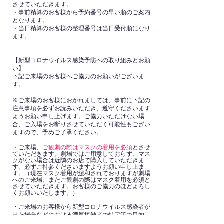
させていただきます。
・事前精算のお客様から予約番号の早い順のご案内
となります。
・当日精算のお客様の整理番号は当日受付順になり
ます。
【新型コロナウイルス感染予防への取り組みとお願
い】
下記ご来場のお客様へご協力のお願いがございま
す。
※ご来場のお客様におかれましては、事前に下記の
注意事項を必ずお読みいただき、遵守くださいます
ようお願い申し上げます。ご協力いただけない場
合、ご入場をお断りさせていただく可能性もござい
ますので、予めご了承ください。
・ご来場、
ご観劇の際はマスクの着用を必須
とさせ
ていただきます。劇場ではご用意しておらず、マス
クがない場合は近隣のお店で購入していただきま
す。必ずご持参くださいますようお願い申し上ま
す。（現在マスク着用が緩和されておりますが劇場
へのご来場、またご観劇の際はマスク着用を必須と
させていただきます。お客様のご協力のほどよろし
くお願いいたします。）
・ご来場のお客様から新型コロナウイルス感染者が
出た場合などにおける濃厚接触者の特定等の目的
で、必要に応じて保健所等の公的機関へお客様の氏