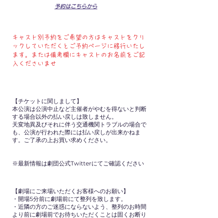
予約はこちらから
キャスト別予約をご希望の方はキャストをクリ
ックしていただくとご予約ページに移行いたし
ます。または備考欄にキャストのお名前をご記
入くださいませ
【チケットに関しまして】
本公演は公演中止など主催者がやむを得ないと判断
する場合以外の払い戻しは致しません。
天変地異及びそれに伴う交通機関トラブルの場合で
も、公演が行われた際には払い戻しが出来かねま
す。ご了承の上お買い求めください。
※最新情報は劇団公式Twitterにてご確認ください
【劇場にご来場いただくお客様へのお願い】
・開場5分前に劇場前にて整列を致します。
・近隣の方のご迷惑にならないよう
、整列のお時間
より前に劇場前でお待ちいただくことは固くお断り