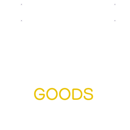
​STORY
T
​GOODS
GOODS